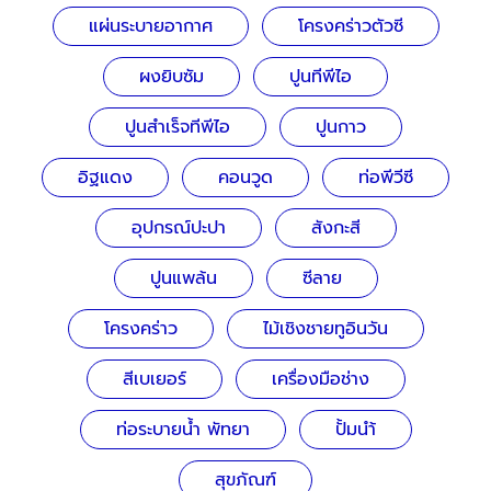
แผ่นระบายอากาศ
โครงคร่าวตัวซี
ผงยิบซัม
ปูนทีพีไอ
ปูนสำเร็จทีพีไอ
ปูนกาว
อิฐแดง
คอนวูด
ท่อพีวีซี
อุปกรณ์ปะปา
สังกะสี
ปูนแพล้น
ซีลาย
โครงคร่าว
ไม้เชิงชายทูอินวัน
สีเบเยอร์
เครื่องมือช่าง
ท่อระบายน้ำ พัทยา
ปั้มนำ้
สุขภัณฑ์