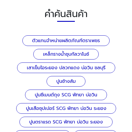
คำค้นสินค้า
ตัวแทนจำหน่ายผลิตภัณฑ์ตราเพชร
เหล็กรางน้ำชุบกัลวาไนซ์
เสาเข็มไอระยอง ปลวกแดง บ่อวิน ชลบุรี
ปูนช้างส้ม
ปูนซีเมนต์ถุง SCG พัทยา บ่อวิน
ปูนเสือซุปเปอร์ SCG พัทยา บ่อวิน ระยอง
ปูนตราแรด SCG พัทยา บ่อวิน ระยอง