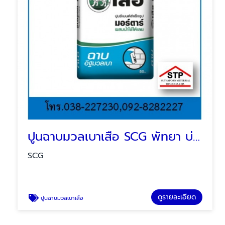
ปูนฉาบมวลเบาเสือ SCG พัทยา บ่อวิน ระยอง
SCG
ดูรายละเอียด
ปูนฉาบมวลเบาเสือ