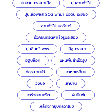
ปูนฉาบมวลเบาเสือ
ปูนฉาบทั่วไป
ปูนเสือพลัส SCG พัทยา บ่อวิน ระยอง
ฉาบทั่วไป มอร์ตาร์
รั้วคอนกรีตสำเร็จรูประยอง
ปูนอินทรีเพชร
อิฐมวลเบา
อิฐบล็อค
แผ่นพื้นสำเร็จรูป
ท่อระบายนำ้
เสาหกเหลี่ยม
วงบ่อ
เสาบ้าน
เสารั้วคอนกรีต
แผ่นยิบซัม
เหล็กฉากชุบกัลวาไนซ์