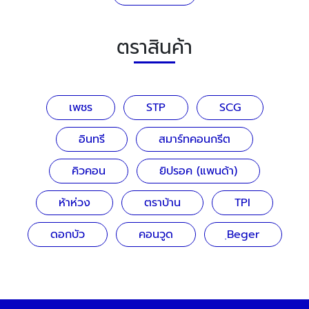
ตราสินค้า
เพชร
STP
SCG
อินทรี
สมาร์ทคอนกรีต
คิวคอน
ยิปรอค (แพนด้า)
ห้าห่วง
ตราบ้าน
TPI
ดอกบัว
คอนวูด
ฺBeger