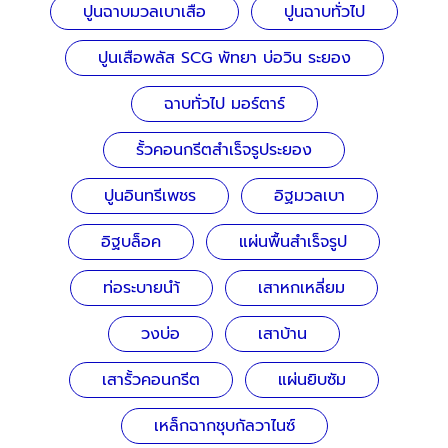
ปูนฉาบมวลเบาเสือ
ปูนฉาบทั่วไป
ปูนเสือพลัส SCG พัทยา บ่อวิน ระยอง
ฉาบทั่วไป มอร์ตาร์
รั้วคอนกรีตสำเร็จรูประยอง
ปูนอินทรีเพชร
อิฐมวลเบา
อิฐบล็อค
แผ่นพื้นสำเร็จรูป
ท่อระบายนำ้
เสาหกเหลี่ยม
วงบ่อ
เสาบ้าน
เสารั้วคอนกรีต
แผ่นยิบซัม
เหล็กฉากชุบกัลวาไนซ์