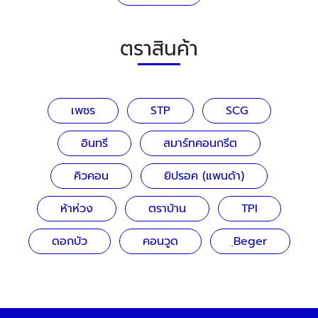
ตราสินค้า
เพชร
STP
SCG
อินทรี
สมาร์ทคอนกรีต
คิวคอน
ยิปรอค (แพนด้า)
ห้าห่วง
ตราบ้าน
TPI
ดอกบัว
คอนวูด
ฺBeger