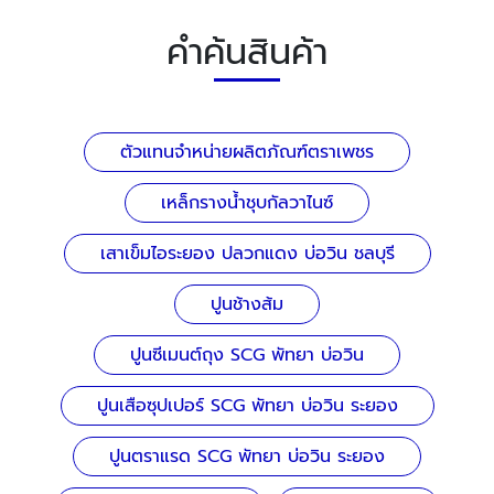
คำค้นสินค้า
ตัวแทนจำหน่ายผลิตภัณฑ์ตราเพชร
เหล็กรางน้ำชุบกัลวาไนซ์
เสาเข็มไอระยอง ปลวกแดง บ่อวิน ชลบุรี
ปูนช้างส้ม
ปูนซีเมนต์ถุง SCG พัทยา บ่อวิน
ปูนเสือซุปเปอร์ SCG พัทยา บ่อวิน ระยอง
ปูนตราแรด SCG พัทยา บ่อวิน ระยอง