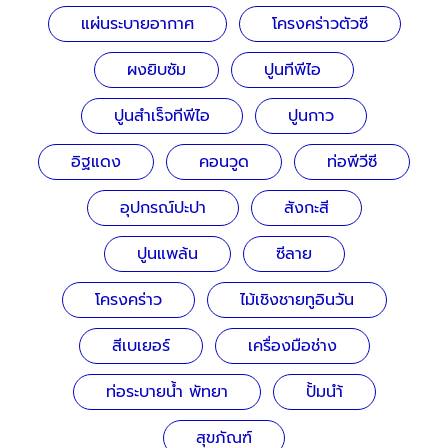
แผ่นระบายอากาศ
โครงคร่าวตัวซี
ผงยิบซัม
ปูนทีพีไอ
ปูนสำเร็จทีพีไอ
ปูนกาว
อิฐแดง
คอนวูด
ท่อพีวีซี
อุปกรณ์ปะปา
สังกะสี
ปูนแพล้น
ซีลาย
โครงคร่าว
ไม้เชิงชายทูอินวัน
สีเบเยอร์
เครื่องมือช่าง
ท่อระบายน้ำ พัทยา
ปั้มนำ้
สุขภัณฑ์