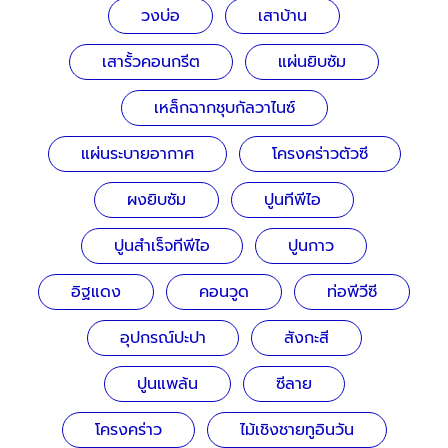
วงบ่อ
เสาบ้าน
เสารั้วคอนกรีต
แผ่นยิบซัม
เหล็กฉากชุบกัลวาไนซ์
แผ่นระบายอากาศ
โครงคร่าวตัวซี
ผงยิบซัม
ปูนทีพีไอ
ปูนสำเร็จทีพีไอ
ปูนกาว
อิฐแดง
คอนวูด
ท่อพีวีซี
อุปกรณ์ปะปา
สังกะสี
ปูนแพล้น
ซีลาย
โครงคร่าว
ไม้เชิงชายทูอินวัน