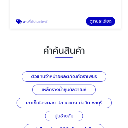
ดูรายละเอียด
ฉาบทั่วไป มอร์ตาร์
คำค้นสินค้า
ตัวแทนจำหน่ายผลิตภัณฑ์ตราเพชร
เหล็กรางน้ำชุบกัลวาไนซ์
เสาเข็มไอระยอง ปลวกแดง บ่อวิน ชลบุรี
ปูนช้างส้ม