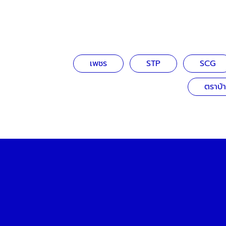
เพชร
STP
SCG
ตราบ้