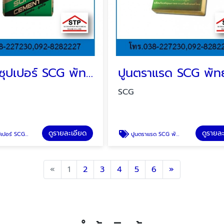
ปูนเสือซุปเปอร์ SCG พัทยา บ่อวิน ระยอง
SCG
ดูรายละเอียด
ดูรายล
G พัทยา บ่อวิน ระยอง
ปูนตราแรด SCG พัทยา บ่อวิน ระยอง
Previous
Next
«
1
2
3
4
5
6
»