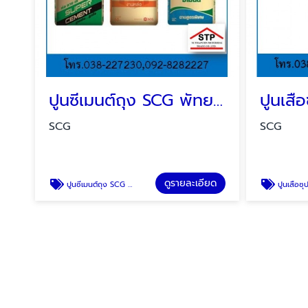
ปูนซีเมนต์ถุง SCG พัทยา บ่อวิน
SCG
SCG
ดูรายละเอียด
ปูนซีเมนต์ถุง SCG พัทยา บ่อวิน
ปูนเสือซุปเปอร์ SC