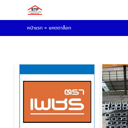
หน้าแรก
»
แคตตาล็อก