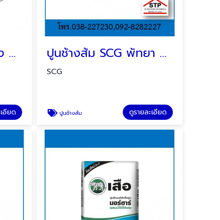
เสาเข็มไอชลบุรี ระยอง บ่อวิน ปลวกแดง
ปูนช้างส้ม SCG พัทยา บ่อวิน ระยอง
SCG
ะเอียด
ดูรายละเอียด
ปูนช้างส้ม