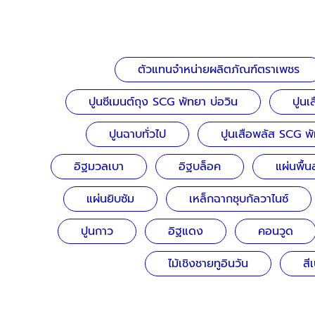
ตัวแทนจำหน่ายผลิตภัณฑ์ตราเพชร
ปูนซีเมนต์ถุง SCG พัทยา บ่อวิน
ปูนเ
ปูนฉาบทั่วไป
ปูนเสือพลัส SCG พั
อิฐมวลเบา
อิฐบล็อค
แผ่นพื้น
แผ่นยิบซัม
เหล็กฉากชุบกัลวาไนซ์
ปูนกาว
อิฐแดง
คอนวูด
ไม้เชิงชายทูอินวัน
สี