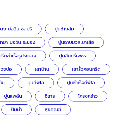
ง บ่อวิน ชลบุรี
ปูนช้างส้ม
ทยา บ่อวิน ระยอง
ปูนฉาบมวลเบาเสือ
กรีตสำเร็จรูประยอง
ปูนอินทรีเพชร
วงบ่อ
เสาบ้าน
เสารั้วคอนกรีต
ซัม
ปูนทีพีไอ
ปูนสำเร็จทีพีไอ
ปูนแพล้น
ซีลาย
โครงคร่าว
ปั้มนำ้
สุขภัณฑ์