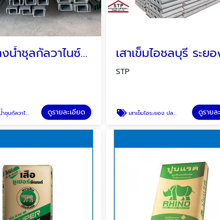
เหล็กรางน้ำชุลกัลวาไนซ์ HDG ระยอง ชลบุรี บ่อวิน ปลวกแดง
STP
ดูรายละเอียด
ดูรายล
ชุบกัลวาไนซ์
เสาเข็มไอระยอง ปลวกแดง บ่อวิน ชลบุรี