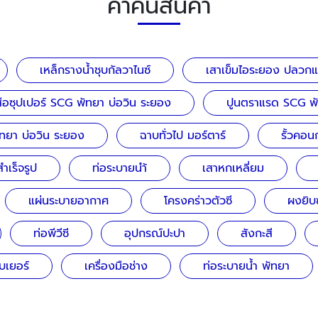
คำค้นสินค้า
เหล็กรางน้ำชุบกัลวาไนซ์
เสาเข็มไอระยอง ปลวกแด
สือซุปเปอร์ SCG พัทยา บ่อวิน ระยอง
ปูนตราแรด SCG พั
ทยา บ่อวิน ระยอง
ฉาบทั่วไป มอร์ตาร์
รั้วคอน
สำเร็จรูป
ท่อระบายนำ้
เสาหกเหลี่ยม
แผ่นระบายอากาศ
โครงคร่าวตัวซี
ผงยิบ
ท่อพีวีซี
อุปกรณ์ปะปา
สังกะสี
เบเยอร์
เครื่องมือช่าง
ท่อระบายน้ำ พัทยา