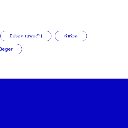
ยิปรอค (แพนด้า)
ห้าห่วง
ฺBeger