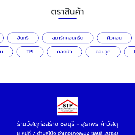
ตราสินค้า
อินทรี
สมาร์ทคอนกรีต
คิวคอน
าน
TPI
ดอกบัว
คอนวูด
ร้านวัสดุก่อสร้าง ชลบุรี - สุธาพร ค้าวัสดุ
8 หมู่ที่ 7 ตำบลโป่ง อำเภอบางละมุง ชลบุรี 20150